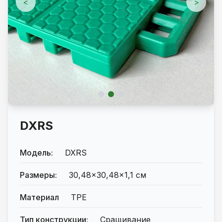
<
>
DXRS
Модель:
DXRS
Размеры:
30,48×30,48×1,1 см
Материал
TPE
Тип конструкции:
Сращивание